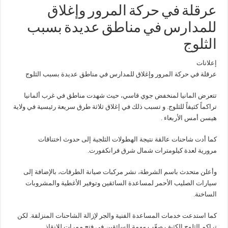
عرقلة في حركة المرور وإغلاق
للمدارس في مناطق عديدة بسبب
الثلوج
إعلانات
عرقلة في حركة المرور وإغلاق للمدارس في مناطق عديدة بسبب الثلوج
تتعرض المانيا لمنخفض جوي قاسي، حيث شهدت مناطق في غرب ألمانيا
تراكماً كثيفاً للثلوج. و تسبب ذلك في إغلاق ثلاثة طرق سريعة رئيسية في ولاية
هيسن أمس الأربعاء .
كما أدت شاحنات عالقة نتيجة الهطولات الثلجية إلى حدوث اختناقات
مرورية لعدة كيلومترات شمال شرق فرانكفورت.
وأعلن متحدث باسم الشرطة، نشر مركبات صيانة الطرقات، بالإضافة إلى
سيارات الصليب الأحمر لمساعدة السائقين وتوفير الأغطية والمشروبات
الساخنة.
كما استدعت خدمات المساعدة الفنية والجر لإزالة الشاحنات المنزلقة. لكن
تراكم الثلوج الكثيف صعّب مهمة السائقين في فتح ممرات للإنقاذ .