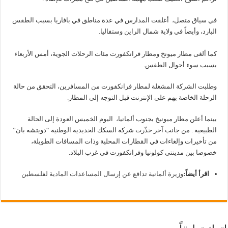
في سياق متصل، أغلقت المدارس في عدة مناطق في بافاريا بسبب الطقس
البارد، وأيضاً في ولاية شمال الراين وستفاليا.
كما ألغى مطار ميونخ ومطار فرانكفورت مئات الرحلات الجوية، أمس الأربعاء
بسبب سوء أحوال الطقس.
وطلبت الشركة المشغلة لمطار فرانكفورت من المسافرين، التحقق من حالة
الرحلة الخاصة بهم على الإنترنت قبل التوجه إلى المطار.
بينما أعلن مطار ميونيخ بجنوب ألمانيا، اليوم الخميس العودة إلى الحالة
الطبيعية . من جانب آخر حذّرت شركة السكك الحديدية الوطنية “دويتشه بان”
من تأخيرات وإلغاءات في القطارات المحلية وذات المسافات الطويلة،
خصوصا بين مدينتي كولونيا وفرانكفورت في غرب البلاد.
اقرأ أيضاً:
وزيرة ألمانية تدافع عن إرسال المساعدات المادية لفلسطين