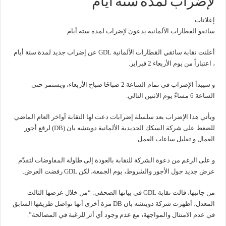
لإضراب لمدة ستة أيام
إعلانات
سائقو القطارات الألمانية يدعون لإضراب لمدة ستة أيام
أعلنت نقابة سائقي القطارات الألمانية GDL عن إضراب جديد لمدة ستة أيام
، اعتباراً من يوم الأربعاء 2 فبراير.
و سيبدأ الإضراب في تمام الساعة 2 صباحًا صباح الأربعاء، ويستمر حتى
الساعة 6 مساءً يوم الاثنين التالي.
ويأتي هذا الإضراب بعد سلسلة إضرابات دعت لها النقابة آواخر العام الماضي
للضغط على شركة السكك الحديدية الألمانية دويتشه بان (DB) لرفع أجور
العمال و تقليل ساعات العمل.
و على الرغم من دعوة الشركة للنقابة بالعودة إلى طاولة المفاوضات لتقدّم
عرض جديد جول الأجور والشروط، يوم الجمعة، لكن GDL رفضت العرض.
من جانبها، قالت نقابة GDL في بيانها الصحفي: “من خلال عرضها الثالث
المعدل، أظهرت شركة دويتشه بان DB مرة أخرى أنها تواصل طريقها السابق
في عدم الامتثال والمواجهة، مع عدم وجود أي أثر للرغبة في المصالحة”.