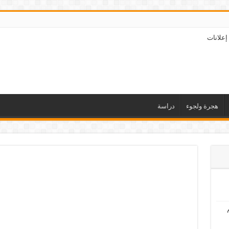
إعلانات
هجرة ولجوء
دراسة