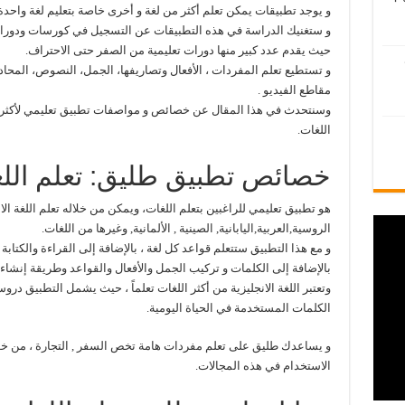
و يوجد تطبيقات يمكن تعلم أكثر من لغة و أخرى خاصة بتعليم لغة واحدة
و ستغنيك الدراسة في هذه التطبيقات عن التسجيل في كورسات ودورات ت
حيث يقدم عدد كبير منها دورات تعليمية من الصفر حتى الاحتراف.
و تستطيع تعلم المفردات ، الأفعال وتصاريفها، الجمل، النصوص، المحاد
مقاطع الفيديو .
وسنتحدث في هذا المقال عن خصائص و مواصفات تطبيق تعليمي لأكثر من
اللغات.
خصائص تطبيق طليق: تعلم اللغ
هو تطبيق تعليمي للراغبين بتعلم اللغات، ويمكن من خلاله تعلم اللغة الانج
الروسية,العربية,اليابانية, الصينية , الألمانية, وغيرها من اللغات.
و مع هذا التطبيق ستتعلم قواعد كل لغة ، بالإضافة إلى القراءة والكتاب
بالإضافة إلى الكلمات و تركيب الجمل والأفعال والقواعد وطريقة إنشاء 
وتعتبر اللغة الانجليزية من أكثر اللغات تعلماً ، حيث يشمل التطبيق دروس
الكلمات المستخدمة في الحياة اليومية.
و يساعدك طليق على تعلم مفردات هامة تخص السفر , التجارة ، من خ
الاستخدام في هذه المجالات.