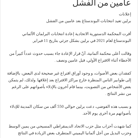
عامين من الفشل
إعلانات
برلين تعيد انتخابات البوندستاغ بعد عامين من الفشل
أقرت المحكمة الدستورية الاتحادية إعادة انتخابات البرلمان الألماني
البوندستاغ لعام 2021 في برلين بشكل جزئي بتاريخ 11 فبراير.
وقالت أعلى محكمة ألمانية، أنّ قرار الإعادة جاء بسبب حدوث عدداً كبيراً من
الأخطاء أثناء الاقتراع الأولي، قبل عامين ونصف .
كفقدان بعض الأصوات، و وجود أوراق اقتراع غير صحيحة لدى البعض، بالإضافة
إلى طوابير الناس المنظرة خارج مراكز الاقتراع بعد إغلاقها. ولذلك، لم يتمكن
بعض الأشخاص من التصويت، بينما قام آخرون بالإدلاء بأصواتهم على الرغم
من نشر النتائج .
و بسبب هذه الفوضى، دعت برلين حوالي 550 ألف من سكان المدينة للإدلاء
بأصواتهم مرة أخرى يوم الأحد.
كما شهدت أحزاب مثل حزب الاتحاد الديمقراطي المسيحي من يمين الوسط
وحزب البديل من أجل ألمانيا اليميني المتطرف بعض الزيادة في النتائج