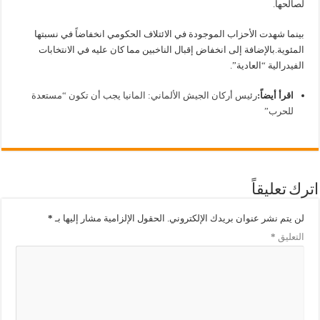
لصالحها.
بينما شهدت الأحزاب الموجودة في الائتلاف الحكومي انخفاضاً في نسبتها
المئوية.بالإضافة إلى انخفاض إقبال الناخبين مما كان عليه في الانتخابات
الفيدرالية “العادية”.
اقرأ أيضاً:
رئيس أركان الجيش الألماني: المانيا يجب أن تكون “مستعدة
للحرب”
اترك تعليقاً
لن يتم نشر عنوان بريدك الإلكتروني.
الحقول الإلزامية مشار إليها بـ
*
التعليق
*