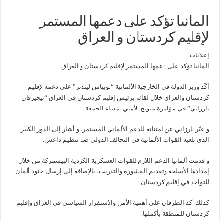
المانيا تؤكد على دعمها المستمر
لإقليم كردستان و العراق
إعلانات
المانيا تؤكد على دعمها المستمر لإقليم كردستان و العراق
أكّد وزير الدولة في الخارجية الألمانية “توبياس ليندنر” على دعمه لإقليم
كردستان والعراق خلال لقائه برئيس إقليم كردستان في العراق “نيجيرفان
بارزاني” في مؤامرة ميونخ الأمني، مساء الجمعة.
و عبّر بارزاني عن امتنانه للدعم الألماني المستمر، و أشار إلى الدور الكبير
الذي تلعبه القوات الألمانية في التحالف الدولي ضد تنظيم داعش.
و قدمت ألمانيا الدعم اللازم للقوات العسكرية الكردية البيشمركة من خلال
إمدادها الأسلحة وتقديم المشورة والتدريب، بالإضافة إلى إرسال جنود ألمان
للتواجد في إقليم كردستان.
كذلك أكد الطرفان على أهمية الأمن والاستقرار السياسي في العراق وإقليم
كردستان للمنطقة بأكملها.