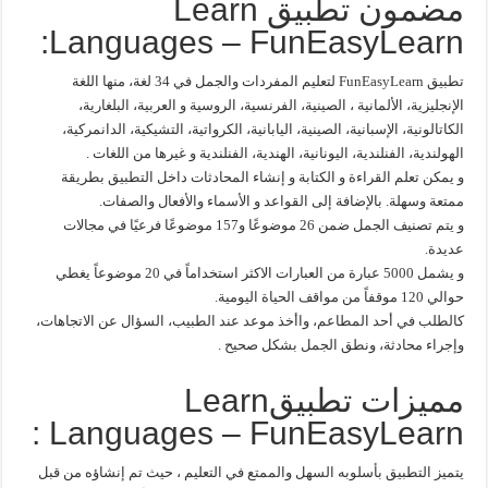
مضمون تطبيق Learn
Languages – FunEasyLearn:
تطبيق FunEasyLearn لتعليم المفردات والجمل في 34 لغة، منها اللغة
الإنجليزية، الألمانية ، الصينية، الفرنسية، الروسية و العربية، البلغارية،
الكاتالونية، الإسبانية، الصينية، اليابانية، الكرواتية، التشيكية، الدانمركية،
الهولندية، الفنلندية، اليونانية، الهندية، الفنلندية و غيرها من اللغات .
و يمكن تعلم القراءة و الكتابة و إنشاء المحادثات داخل التطبيق بطريقة
ممتعة وسهلة. بالإضافة إلى القواعد و الأسماء والأفعال والصفات.
و يتم تصنيف الجمل ضمن 26 موضوعًا و157 موضوعًا فرعيًا في مجالات
عديدة.
و يشمل 5000 عبارة من العبارات الاكثر استخداماً في 20 موضوعاً يغطي
حوالي 120 موقفاً من مواقف الحياة اليومية.
كالطلب في أحد المطاعم، واأخذ موعد عند الطبيب، السؤال عن الاتجاهات،
وإجراء محادثة، ونطق الجمل بشكل صحيح .
مميزات تطبيقLearn
Languages – FunEasyLearn :
يتميز التطبيق بأسلوبه السهل والممتع في التعليم ، حيث تم إنشاؤه من قبل