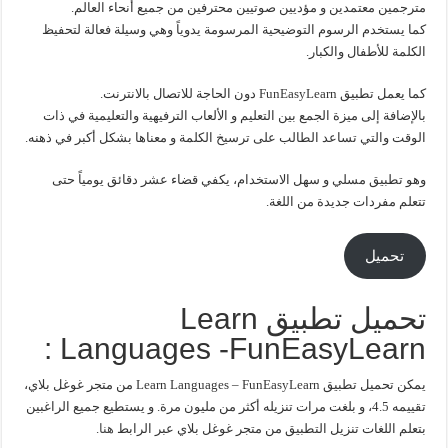
مترجمين معتمدين و مؤديين صوتيين محترفين من جميع أنحاء العالم.
كما يستخدم الرسوم التوضيحية المرسومة يدوياً وهي وسيلة فعالة لتحفيظ
الكلمة للأطفال والكبار.
كما يعمل تطبيق FunEasyLearn دون الحاجة للاتصال بالانترنت.
بالإضافة إلى ميزة الجمع بين التعليم و الألعاب الترفيهية والتعليمية في ذات
الوقت والتي تساعد الطالب على ترسيخ الكلمة و معناها بشكل أكبر في ذهنه.
وهو تطبيق مسلي و سهل الاستخدام، يكفي قضاء عشر دقائق يومياً حتى
تتعلم مفردات جديدة من اللغة.
تحميل
تحميل تطبيق Learn
Languages -FunEasyLearn :
يمكن تحميل تطبيق Learn Languages – FunEasyLearn من متجر غوغل بلاي،
تقييمه 4.5، و بلغت مرات تنزيله أكثر من مليون مرة. و يستطيع جميع الراغبين
بتعلم اللغات تنزيل التطبيق من متجر غوغل بلاي عبر الرابط
هنا
.