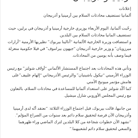
إعلانات
ألمانيا تستضيف محادثات السلام بين أرمينيا و أذربيجان
رحّبت ألمانيا، اليوم الأربعاء بوزيري خارجية أرمينيا و أذربيجان في برلين، حيث
تستضيف المانيا محادثات السلام بين البلدين.
و استضافت وزيرة الخارجية الألمانية “أنالينا بيربوك” نظيريها الأرمنية “أرارات
ميرزويان” و وزير خارجية أذربيجان “جيهون بيراموف” في فيلا حكومية منعزلة
فيما وصف بأنه يومين من المحادثات.
وتأتي هذه المحادثات بعد اجتماع المستشار الألماني “أولاف شولتز” مع رئيس
الوزراء الأرميني “نيكول باشينيان” والرئيس الأذربيجاني “إلهام علييف”على
هامش مؤتمر ميونيخ الأمني.
كما أكّد شولتز على استعداد ألمانيا للمساعدة في محادثات السلام، بالتعاون
مع رئيس المجلس الأوروبي شارل ميشيل.
من جانبها، قالت بيربوك، قبل اجتماع الوزراء الثلاثة: “نعتقد أنّه لدى أرمينيا
وأذربيجان الآن فرصة لتحقيق سلام دائم بعد سنوات من الصراع المؤلم”.
“نشهد الآن خطوات شجاعة من كلا البلدين لترك الماضي وراء ظهرهما
والسعي لتحقيق سلام دائم لشعبيهما.”