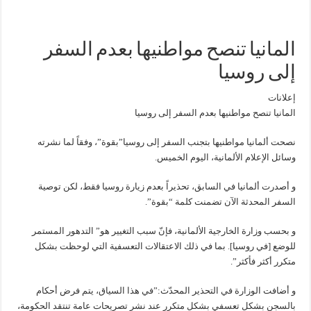
المانيا تنصح مواطنيها بعدم السفر
إلى روسيا
إعلانات
المانيا تنصح مواطنيها بعدم السفر إلى روسيا
نصحت ألمانيا مواطنيها بتجنب السفر إلى روسيا”بقوة”، وفقاً لما نشرته
وسائل الإعلام الألمانية، اليوم الخميس.
و أصدرت ألمانيا في السابق، تحذيراً بعدم زيارة روسيا فقط، لكن توصية
السفر المحدثة الآن تضمنت كلمة “بقوة”.
و بحسب وزارة الخارجية الألمانية، فإنّ سبب التغيير هو” التدهور المستمر
للوضع [في روسيا]. بما في ذلك الاعتقالات التعسفية التي لوحظت بشكل
متكرر أكثر فأكثر”.
و أضافت الوزارة في التحذير المحدّث:”في هذا السياق، يتم فرض أحكام
بالسجن بشكل تعسفي بشكل متكرر عند نشر تصريحات عامة تنتقد الحكومة،