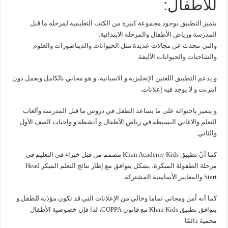
للأطفال:
يتميز التطبيق بوجود مجموعة كبيرة من الكتب التعليمية لمرحلة ما قبل
المدرسة ورياض الأطفال والمرحلة الابتدائية.
والتي تتحدث عن مجالات عديدة مثل الحيوانات والديناصورات والعلوم
والشاحنات والحيوانات الأليفة.
و يدعم التطبيق اللغتين الإنجليزية و الاسبانية، و هو مجاني بالكامل ويعمل دون
انترنت و لا يوجد فيه إعلانات.
و يتميز ياحتوائه على ما يساعد الطفل في دروس ما قبل المدرسة وألعاب
التعلم والاغاني البسيطة في رياض الأطفال و أنشطة و واجبات الصف الأول
والثاني.
كما أنّ تطبيق Khan Academy Kids مصمم من قبل خبراء في التعليم في
مرحلة الطفولة المبكرة، بشكل يتوافق مع إطار نتائج التعلم المبكر Head
Start والمعايير الأساسية المشتركة.
كما أنه آمن ومجاني تماما وخالي من الإعلانات التي قد تكون مؤذية للطفل.و
يتوافق تطبيق Khan Kids مع قانون COPPA، لذا فإن خصوصية الأطفال
محمية دائمًا.