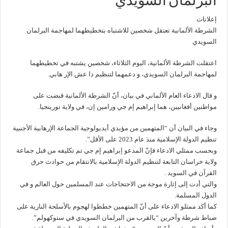
البرلمان السويدي
إعلانات
الشرطة الألمانية تعتقل شخصين للاشتباه بتخطيطهما لمهاجمة البرلمان
السويدي
اعتقلت الشرطة الألمانية، اليوم الثلاثاء، شخصين يشتبه في تخطيطهما
لمهاجمة البرلمان السويدي، و دعمهما لتنظيم دا عش الإر هابي.
و قال الادعاء العام الألماني في بيان، أنّ الشرطة الألمانية قبضت على
مواطنين أفغانيين، هما إبراهيم إم جي ورامين إن، في ولاية تورينجيا.
وجاء في البيان أن “المتهمين من مؤيدي أيديولوجية الجماعة الإرهابية الأجنبية
تنظيم الدولة الإسلامية منذ عام 2023 على الأقل”.
وبحسب ممثلي الادعاء فإنّ المدعو إبراهيم إم جي تم تكليفه من قبل جماعة
ولاية خراسان التابعة لتنظيم الدولة الإسلامية بالانتقام من حوادث حرق
القرآن في السويد .
والتي أدت إلى إثارة موجة من الاحتجاجات عند المسلمين حول العالم و في
الدول المسلمة.
كما أكد ممثلو الادعاء على أنّ المتهمين خططوا لهجوم بالأسلحة النارية على
ضباط شرطة وآخرين “بالقرب من البرلمان السويدي في ستوكهولم”.