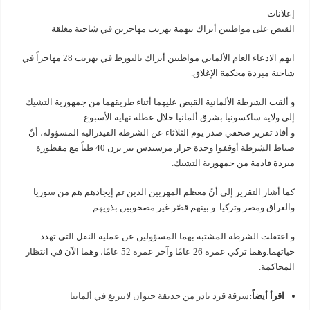
إعلانات
القبض على مواطنين أتراك بتهمة تهريب مهاجرين في شاحنة مغلقة
اتهم الادعاء العام الألماني مواطنين أتراك بالتورط في تهريب 28 مهاجراً في
شاحنة مبردة محكمة الإغلاق.
و ألقت الشرطة الألمانية القبض عليهما أثناء طريقهما من جمهورية التشيك
إلى ولاية ساكسونيا بشرق ألمانيا خلال عطلة نهاية الأسبوع.
و أفاد تقرير صحفي صدر يوم الثلاثاء عن الشرطة الفيدرالية المسؤولة، أنّ
ضباط الشرطة أوقفوا وحدة جرار مرسيدس بنز تزن 40 طناً مع مقطورة
مبردة قادمة من جمهورية التشيك.
كما أشار التقرير إلى أنّ معظم المهربين الذين تم إيجادهم هم من سوريا
والعراق ومصر وتركيا. و بينهم قصّر غير مصحوبين بذويهم.
و اعتقلت الشرطة المشتبه بهما المسؤولين عن عملية النقل التي تهدد
حياتهما.وهما تركي عمره 26 عامًا وآخر عمره 52 عامًا، وهما الآن في انتظار
المحاكمة.
اقرأ أيضاً:
سرقة قرد نادر من حديقة حيوان لايبزيغ في ألمانيا