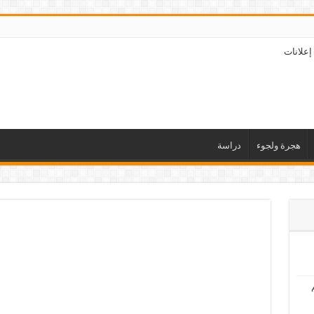
إعلانات
هجرة ولجوء
دراسة