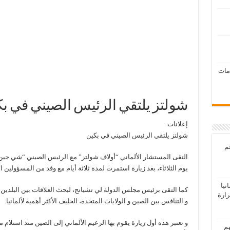
امات
شولتز يلتقي الرئيس الصيني في ب
إعلانات
شولتز يلتقي الرئيس الصيني في بكين
عم
التقى المستشار الألماني “أولاف شولتز” مع الرئيس الصيني “شي جين ب
يوم الثلاثاء، بعد زيارة استمرت لمدة ثلاثة أيام مع وفد من المسؤولين ال
يا
كما التقى برئيس مجلس الدولة لي تشيانج، لبحث العلاقات بين البلدين،
رارة
و التنافس بين الصين و الولايات المتحدة، الحليف الأكثر أهمية لألمانيا.
و تعتبر هذه أول زيارة يقوم بها الزعيم الألماني إلى الصين منذ استلام م
هم