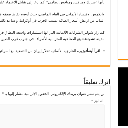
بأنها “شريك ومنافس ومنافس نظامي”. كما دعا إلى تقليل الاعتماد على 
وانكمش الاقتصاد الألماني في العام الماضي، حيث أوضح نقاط ضعفه في
المانيا من ارتفاع أسعار الطاقة بسبب الحرب في أوكرانيا، و ساعد ذلك
كما زار شولتز الشركات الألمانية التي لها استثمارات واسعة النطاق ف
مدينة تشونغتشينغ الصناعية المترامية الأطراف في جنوب غرب الصين 
اقرأ أيضاً:
وزيرة الخارجية الألمانية تحذّر إيران من التصعيد مع اسرائي
اترك تعليقاً
لن يتم نشر عنوان بريدك الإلكتروني.
الحقول الإلزامية مشار إليها بـ
*
التعليق
*