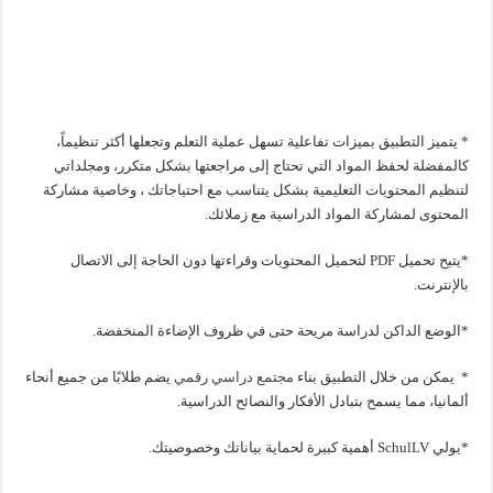
* يتميز التطبيق بميزات تفاعلية تسهل عملية التعلم وتجعلها أكثر تنظيماً،
كالمفضلة لحفظ المواد التي تحتاج إلى مراجعتها بشكل متكرر، ومجلداتي
لتنظيم المحتويات التعليمية بشكل يتناسب مع احتياجاتك ، وخاصية مشاركة
المحتوى لمشاركة المواد الدراسية مع زملائك.
*يتيح تحميل PDF لتحميل المحتويات وقراءتها دون الحاجة إلى الاتصال
بالإنترنت.
*الوضع الداكن لدراسة مريحة حتى في ظروف الإضاءة المنخفضة.
* يمكن من خلال التطبيق بناء
مجتمع دراسي رقمي
يضم طلابًا من جميع أنحاء
ألمانيا، مما يسمح بتبادل الأفكار والنصائح الدراسية.
*يولي SchulLV أهمية كبيرة لحماية بياناتك وخصوصيتك.