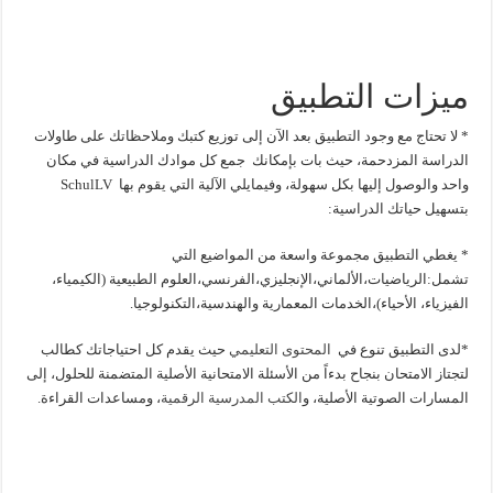
ميزات التطبيق
* لا تحتاج مع وجود التطبيق بعد الآن إلى توزيع كتبك وملاحظاتك على طاولات
الدراسة المزدحمة، حيث بات بإمكانك جمع كل موادك الدراسية في مكان
واحد والوصول إليها بكل سهولة، وفيمايلي الآلية التي يقوم بها SchulLV
بتسهيل حياتك الدراسية:
* يغطي التطبيق مجموعة واسعة من المواضيع التي
تشمل:الرياضيات،الألماني،الإنجليزي،الفرنسي،العلوم الطبيعية (الكيمياء،
الفيزياء، الأحياء)،الخدمات المعمارية والهندسية،التكنولوجيا.
*لدى التطبيق تنوع في
المحتوى التعليمي
حيث يقدم كل احتياجاتك كطالب
لتجتاز الامتحان بنجاح بدءاً من الأسئلة الامتحانية الأصلية المتضمنة للحلول، إلى
المسارات الصوتية الأصلية، و
الكتب المدرسية الرقمية
، ومساعدات القراءة.