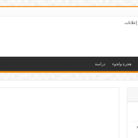
إعلانات
هجرة ولجوء
دراسة