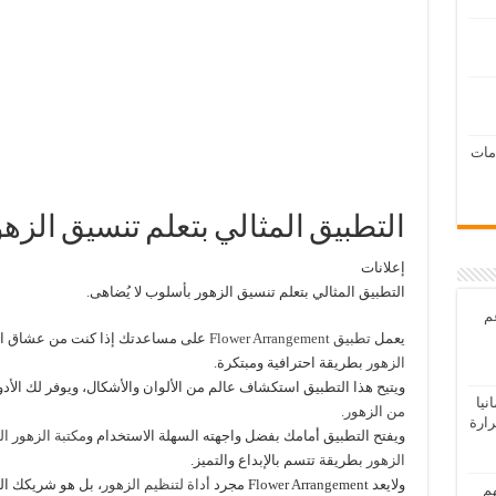
امات
التطبيق المثالي بتعلم تنسيق الزه
إعلانات
التطبيق المثالي بتعلم تنسيق الزهور بأسلوب لا يُضاهى.
عم
يعمل
تطبيق Flower Arrangement
على مساعدتك إذا كنت من عشاق ال
الزهور
بطريقة احترافية ومبتكرة.
ويتيح هذا التطبيق استكشاف عالم من الألوان والأشكال، ويوفر لك الأدو
يا
من الزهور.
رارة
ويفتح التطبيق أمامك بفضل واجهته السهلة الاستخدام و
مكتبة الزهور ا
الزهور
بطريقة تتسم بالإبداع والتميز.
ولايعد Flower Arrangement مجرد
أداة لتنظيم الزهور
، بل هو شريكك ال
هم