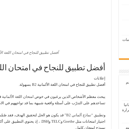
امات
أفضل تطبيق للنجاح في امتحان اللغة الألمانية B2
أفضل تطبيق للنجاح في امتحان اللغة الألما
إعلانات
عم
أفضل تطبيق للنجاح في امتحان اللغة الألمانية B2 بسهولة.
يبحث معظم الأشخاص الذين يرغبون في خوض
امتحان اللغة الألمانية
تساعدهم على التدرّب على أسئلة واقعية شبيهة بما قد تواجههم في الام
يا
رارة
و
تطبيق “نماذج ألماني B2”
قد يكون هو الحل لتحقيق الهدف، فقد صُمّ
هم
نموذج امتحان كامل.