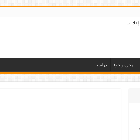
إعلانات
هجرة ولجوء
دراسة