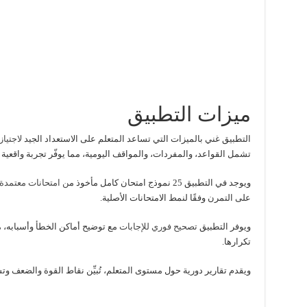
ميزات التطبيق
التطبيق غني بالميزات التي تساعد المتعلم على الاستعداد الجيد
لاجتياز 
تشمل القواعد، والمفردات، والمواقف اليومية، مما يوفّر تجربة واقعية م
ويوجد في التطبيق 25 نموذج امتحان كامل مأخوذ م
ن امتحانات معتمدة مثل ethe، Telc
على التمرن وفقًا لنمط الامتحانات الأصلية.
ويوفر التطبيق
تصحيح فوري للإجابات
مع توضيح أماكن الخطأ وأسبابه، م
تكرارها.
ويقدم تقارير دورية حول مستوى المتعلم، تُبيِّن نقاط القوة والضعف و