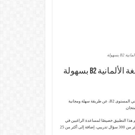
 بسهولة
نية B2 بسهولة
في المستوى B2، عن طريقة سهلة ومجانية
تحان.
م هذا التطبيق خصيصًا لمساعدة الراغبين في
اجتياز امتحانات مثل Goethe وTELC وDSH. ، إذ يحتوي التطبيق على أكثر من 300 سؤال تدريبي، إضافة إلى أكثر من 25