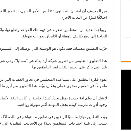
من المعروف أ
ن امتحان المستوى B2 ل
يس بالأمر السهل، إذ تتميز اللغة
اختلافًا كبيرًا عن اللغات الأخرى.
ويواجه العديد من المتعلمين صعوبة في فهم تلك القواعد وتطبيقها، ول
الحاجة إلى دفع تكاليف باهظة أو الالتحاق بدورات طويلة.
جرّب التطبيق بنفسك، فقد يكون هو الوسيلة التي توصلك إلى المستوى 
هذا التطبيق التعليمي من تطوير شركة أردنية تُدعى “مسايا”، وهي شرك
تلك التي تركز على تعليم اللغات لغير الناطقين بها.
تقوم فكرة التطبيق على مساعدة المتعلمين في تجاوز العقبات التي تر
ملحوظًا في تصميم محتوى عملي وفعّال، ويُعد هذا التطبيق من أبرز ما أ
لا شك أن تعلم لغة جديدة يمثل تحديًا كبيرًا، خاصة إذا كانت اللغة الألم
وجود أدوات تدريبية كهذه يجعل المهمة أكثر سهولة وواقعية.
ويُعد التطبيق خيارًا مناسبًا للراغبين في تطوير مستواهم في
اللغة الألما
يسعى إلى تلبية احتياجات المتعلمين بعيدًا عن الأساليب التقليدية التي