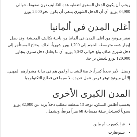
ويجب أن يكون الدخل السنوي لتغطية هذه التكاليف دون ضغوط، حوالي
34,900 يورو، أي أن الدخل الشهري ينبغي أن يكون نحو 2,900 يورو.
أغلى المدن في ألمانيا
تعتبر ميونيخ من
أغلى المدن في ألمانيا
من ناحية تكاليف المعيشة، وقد يصل
إيجار شقة متوسطة الحجم إلى 1,700 يورو شهرياً، لذلك، يحتاج المستأجر إلى
دخل شهري صافٍ يبلغ حوالي 5,642 يورو، أي ما يعادل دخل سنوي يتجاوز
120,000 يورو للعيش براحة.
ويمثل الأمر تحدياً كبيراً، خاصة للشباب أو لمن هم في بداية مشوارهم المهني،
إلا أن ميونيخ توفر فرص عمل عديدة، لا سيما في قطاع التكنولوجيا.
المدن الكبرى الأخرى
بحسب أطلس السكن، توجد 13 منطقة تتطلب دخلاً يزيد عن 82,000 يورو
سنوياً لاستئجار شقة بمساحة 68 متراً مربعاً، وتشمل:
فرانكفورت أم ماين
شتوتغارت