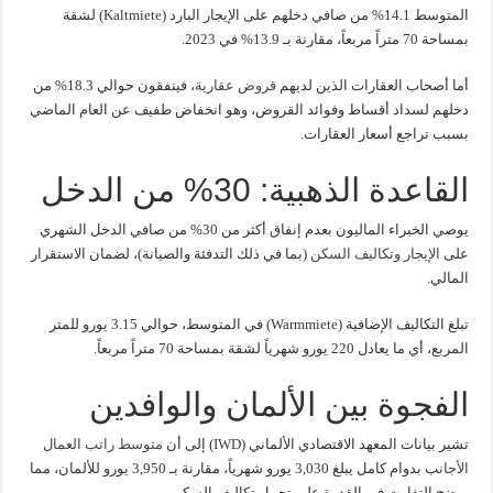
المتوسط 14.1% من صافي دخلهم على الإيجار البارد (Kaltmiete) لشقة
بمساحة 70 متراً مربعاً، مقارنة بـ 13.9% في 2023.
أما أصحاب العقارات الذين لديهم
قروض عقارية
، فينفقون حوالي 18.3% من
دخلهم لسداد أقساط وفوائد القروض، وهو انخفاض طفيف عن العام الماضي
بسبب تراجع أسعار العقارات.
القاعدة الذهبية: 30% من الدخل
يوصي الخبراء الماليون بعدم إنفاق أكثر من 30% من صافي الدخل الشهري
على
الإيجار وتكاليف السكن
(بما في ذلك التدفئة والصيانة)، لضمان الاستقرار
المالي.
تبلغ التكاليف الإضافية (Warmmiete) في المتوسط، حوالي 3.15 يورو للمتر
المربع، أي ما يعادل 220 يورو شهرياً لشقة بمساحة 70 متراً مربعاً.
الفجوة بين الألمان والوافدين
تشير بيانات المعهد الاقتصادي الألماني (IWD) إلى أن
متوسط راتب العمال
الأجان
ب بدوام كامل يبلغ 3,030 يورو شهرياً، مقارنة بـ 3,950 يورو للألمان، مما
يوضح التفاوت في القدرة على تحمل تكاليف السكن.