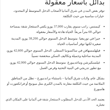
بدائل بأسعار معقولة
توفر بعض
المدن في شرق ألمانيا
لأصحاب الدخل المتوسط أو المحدود،
خيارات مناسبة من حيث التكلفة.
كيمنتس: راتب سنوي يقارب 37,000 يورو يكفي لاستئجار شقة بمساحة
حوالي 68 متراً مربعاً. الحياة هادئة والأسعار معقولة.
جيرا في تورينغيا: متوسط الدخل السنوي حوالي 38,200 يورو، المدينة
صغيرة لكنها توفر أساسيات الحياة.
فيلهلمسهافن في ساكسونيا السفلى: الدخل السنوي حوالي 42,600 يورو،
المدينة ساحلية وجميلة وتكاليف السكن منخفضة نسبياً.
غيلسنكيرشن وماغديبورغ: متوسط الدخل السنوي حوالي 42,900 يورو،
مع تطور تدريجي في البنية التحتية وفرص العمل.
بشكل عام، ولايات شرق ألمانيا – باستثناء براندنبورغ – تظل من المناطق
الملائمة من حيث التكلفة مقارنة بالمدن الكبرى مثل ميونيخ أو فرانكفورت أو
هامبورغ.
يعتمد
الحد الأدنى للدخل المطلوب لاستئجار شقة في ألمانيا
على المكان الذي
تختاره.