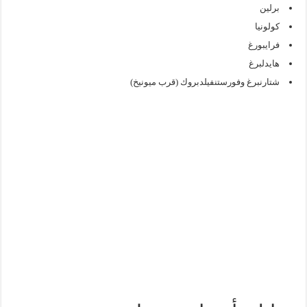
برلين
كولونيا
فرايبورغ
هايدلبرغ
شتارنبرغ وفورستنفيلدبروك (قرب ميونيخ)