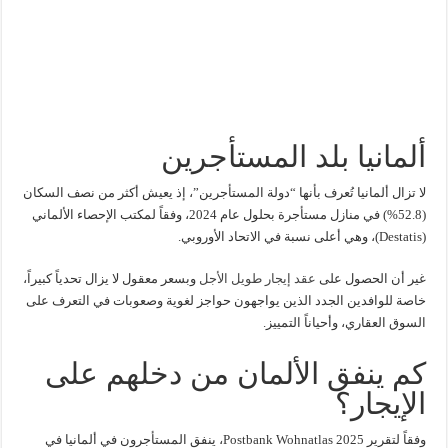
ألمانيا بلد المستأجرين
لا تزال ألمانيا تُعرف بأنها “دولة المستأجرين”، إذ يعيش أكثر من نصف السكان
(52.8%) في منازل مستأجرة بحلول عام 2024، وفقاً لمكتب الإحصاء الألماني
(Destatis)، وهي أعلى نسبة في الاتحاد الأوروبي.
غير أن الحصول على
عقد إيجار طويل الأجل
وبسعر معقول لا يزال تحدياً كبيراً،
خاصة للوافدين الجدد الذين يواجهون حواجز لغوية وصعوبات في التعرف على
السوق العقاري، وأحياناً التمييز.
كم ينفق الألمان من دخلهم على
الإيجار؟
وفقاً لتقرير Postbank Wohnatlas 2025، ينفق المستأجرون في ألمانيا في