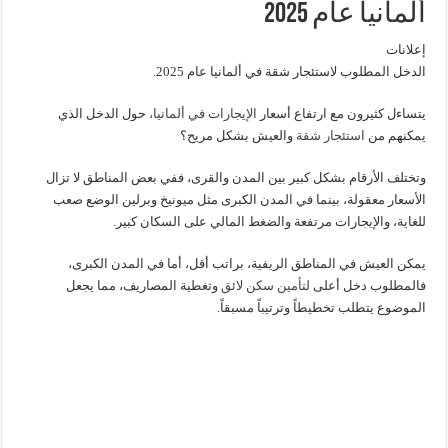
ألمانيا عام 2025
إعلانات
الدخل المطلوب لاستئجار شقة في ألمانيا عام 2025.
يتساءل كثيرون مع ارتفاع أسعار
الإيجارات في ألمانيا،
حول الدخل الذي
يمكنهم من
استئجار شقة
والعيش بشكل مريح؟
وتختلف الأرقام بشكل كبير بين المدن والقرى، ففي بعض المناطق لا تزال
الأسعار معقولة، بينما في المدن الكبرى مثل ميونيخ وبرلين الوضع صعب
للغاية، والإيجارات مرتفعة والضغط المالي على السكان كبير.
يمكن العيش في المناطق الريفية، براتب أقل، أما في المدن الكبرى،
فالمطلوب دخل أعلى
لتأمين سكن لائق
وتغطية المصاريف، مما يجعل
الموضوع يتطلب تخطيطاً وترتيباً مسبقاً.