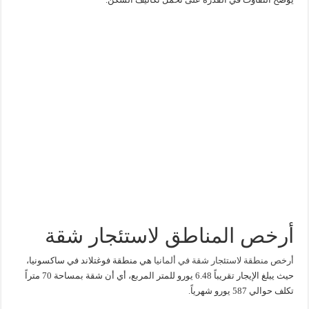
أرخص المناطق لاستئجار شقة
أرخص منطقة لاستئجار شقة في ألمانيا
هي منطقة فوغتلاند في ساكسونيا،
حيث يبلغ الإيجار تقريباً 6.48 يورو للمتر المربع، أي أن شقة بمساحة 70 متراً
تكلف حوالي 587 يورو شهرياً.