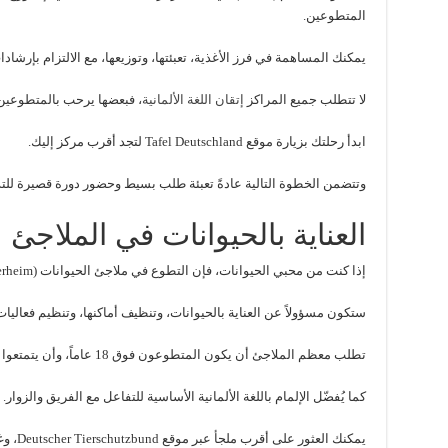
المتطوعين.
يمكنك المساهمة في فرز الأغذية، تعبئتها، وتوزيعها، مع الالتزام بإرشاد
لا تتطلب جميع المراكز
إتقان اللغة الألمانية
، فبعضها يرحب بالمتطوعين 
ابدأ رحلتك بزيارة موقع Tafel Deutschland لتجد أقرب مركز إليك.
وتتضمن الخطوة التالية عادةً تعبئة طلب بسيط وحضور دورة قصيرة لل
العناية بالحيوانات في الملاجئ
إذا كنت من محبي الحيوانات، فإن التطوع في ملاجئ الحيوانات (Tierheim) تجربة إنسانية ثرية.
ستكون مسؤولاً عن العناية بالحيوانات، وتنظيف أماكنها، وتنظيم فعاليا
تطلب معظم الملاجئ أن يكون المتطوعون فوق 18 عاماً، وأن يتمتعوا بالقدرة الجسدية للتعامل مع الحيوانات.
كما يُفضّل الإلمام باللغة الألمانية الأساسية للتفاعل مع الفريق والزوار.
يمكنك العثور على أقرب ملجأ عبر موقع Deutscher Tierschutzbund، وغالباً ما تحصل عل