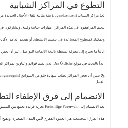
التطوع في المراكز الشبابية
تُعدّ
مراكز الشباب (Jugendzentren)
بيئة مثالية للقاء الأجيال الجديدة من
يتعلم المراهقون في هذه المراكز، مهارات حياتية وفنية، ويشاركون في 
ويمكنك
كمتطوع المساعدة في تنظيم الأنشطة،
أو تقديم الدعم الأكاد
غالباً ما تحتاج إلى معرفة بسيط
ة باللغة الألمانية لل
تواصل، غير أن بعض ال
ابدأ بالبحث في موقع Das Örtliche الذي يضم قوائم وعناوين لمراكز الشباب في مختلف المدن الألمانية.
العمل.
الانضمام إلى فرق الإطفاء التط
يعد الانضمام إلى Freiwillige Feuerwehr تجربة فريدة تجمع بين المسؤولية والتحدي والمجتمع.
هذه
الفرق المجتمعية
هي العمود الفقري لأمن المدن الصغيرة، وتفتح أب