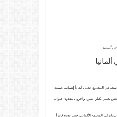
خة في المجتمع، تحمل أبعاداً إنسانية عميقة.
ة الآخرين، فالبعض يعتني بكبار السن، وآخرون ينقذون حيوات
ندماج في المجتمع الألماني،
حيث تصبح قادراً