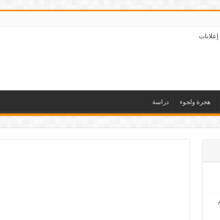
إعلانات
هجرة ولجوء
دراسة