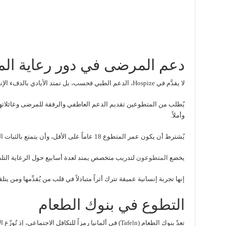
دعم المرضى في دور رعاية ال
لا يقدَّم في Hospize، الدعم الطبي فحسب، بل تمتد الأيادي بالدفء الإنساني للمسنين والمرضى في مراحلهم الأخيرة.
يُطلب من المتطوعين تقديم الدعم العاطفي والرفقة للمرضى وعائلاته
وأملاً.
يُشترط أن يكون عمر المتطوع 18 عاماً على الأقل، وأن يتمتع بالثبات النفسي والقدرة على الالتزام المنتظم.
يخضع
المتطوعون
لتدريب متخصص يمتد لعدة أسابيع حول الرعاية التلط
إنها تجربة إنسانية عميقة تترك أثراً متبادلاً في قلب من يُقدِّمها ومن يتلق
التطوع في بنوك الطعام
تعدّ بنوك الطعام (Tafeln) في ألمانيا رمزاً للتكافل الاجتما