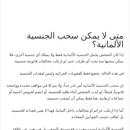
متى لا يمكن سحب الجنسية
الألمانية؟
إذا كان الشخص يحمل
الجنسية الألمانية
فقط ولا يمتلك أي جنسية أخرى، فلا
يمكن سحبها منه تحت أي ظرف، حتى لو ارتكب مخالفات قانونية جسيمة.
في هذه الحالة، يخضع فقط للعقوبات الجزائية وليس لفقدان الجنسية.
إن
سحب الجنسية الألمانية
أمر نادر جداً، ولا يتم إلا في مواقف محددة وواضحة
قانونياً، فمثلاً، لو كذب الشخص أثناء طلبه للجنسية، أو انضم لجيوش أجنبية أو
جماعات إرهابية، هنا فقط يمكن أن تُسحب جنسيته.
أما إذا ارتكب جرائم أو مخالفات داخل ألمانيا، فهذا لا يعني فقدانه للجنسية،
بل يُعاقب حسب القوانين المعتادة.
الجنسية الألمانية ليست مجرد ورقة تسمح بالسفر، بل هي تعبير عن علاقة