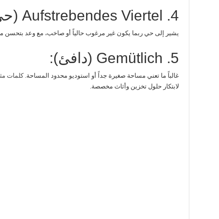
4. Aufstrebendes Viertel (حي واعد):
يشير إلى حي ربما يكون غير مرغوب حالياً أو صاخب، مع وعد بتحسن 
5. Gemütlich (دافئ):
غالباً ما تعني مساحة صغيرة جداً أو استوديو محدود المساحة.
كلمات مثل “ aber fein
لابتكار حلول تخزين وأثاث مخصصة.