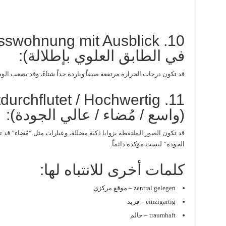
في الطابق العلوي بإطلالة):
قد تكون درجات الحرارة مرتفعة صيفاً وباردة جداً شتاءً، وقد يصعب
الوص
chtdurchflutet / Hochwertig
(واسع / مُضاء / عالي الجودة):
قد تكون
الصور الملتقطة بزوايا ذكية مضللة،
وعبارات مثل “مُضاء” قد تع
الجودة” ليست مؤكدة دائماً.
كلمات أخرى للانتباه لها:
zentral gelegen – موقع مركزي
einzigartig – فريد
traumhaft – حالم