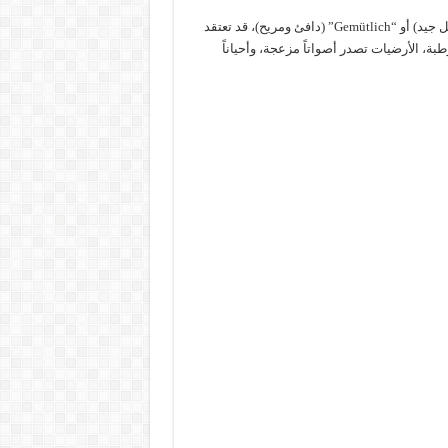
على سبيل المثال، عند رؤية وصف مثل “Lichtdurchflutet” (مُضاء بشكل جيد) أو “Gemütlich” (دافئ ومريح)، قد تعتقد
ة، الأرضيات تصدر أصواتاً مزعجة، وأحياناً