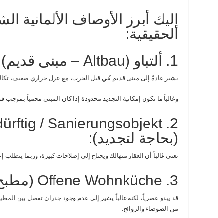
إليك أبرز الأوصاف الألمانية الش
الحقيقية:
1. ألتباو (Altbau – مبنى قديم):
يشير عادةً إلى مبنى قديم بُني قبل الحرب، م
ع عزل حراري ضعيف،
تكال
وغالباً ما تكون إمكانية التجديد محدودة إذا كان المبنى محمياً بموجب قو
dürftig / Sanierungsobjekt
(بحاجة لتجديد):
تعني غالباً أن العقار متهالك ويحتاج إلى إصلاحات كبيرة، وربما يتطلب إع
3. Offene Wohnküche (مطبخ مفتوح):
قد يبدو عصرياً، لكنه غالباً يشير إلى عدم وجود
جدران تفصل بين المطبخ
من الضوضاء والروائح.