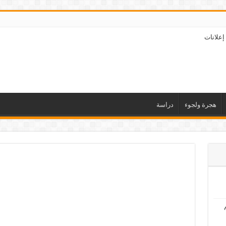
إعلانات
هجرة ولجوء
دراسة