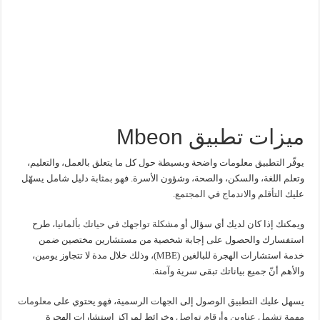
ميزات تطبيق Mbeon
يوفّر التطبيق معلومات واضحة وبسيطة حول كل ما يتعلق بالعمل، والتعليم،
وتعلم اللغة، والسكن، والصحة، وشؤون الأسرة. فهو بمثابة دليل شامل يسهّل
عليك ا
لتأقلم والاندماج في المجتمع
.
ويمكنك إذا كان لديك أي سؤال أو
مشكلة تواجهك في حياتك بألمانيا،
طرح
استفسارك والحصول على إجابة شخصية من مستشارين مختصين ضمن
خدمة استشارات الهجرة للبالغين (MBE)، وذلك خلال مدة لا تتجاوز يومين،
والأهم أنّ جميع بياناتك تبقى سرية وآمنة.
يسهل عليك التطبيق الوصول إلى الجهات الرسمية، فهو يحتوي على
معلومات
مهمة تشمل عناوين وأرقام تواصل
وخرائط لمراكز استشارات الهجرة