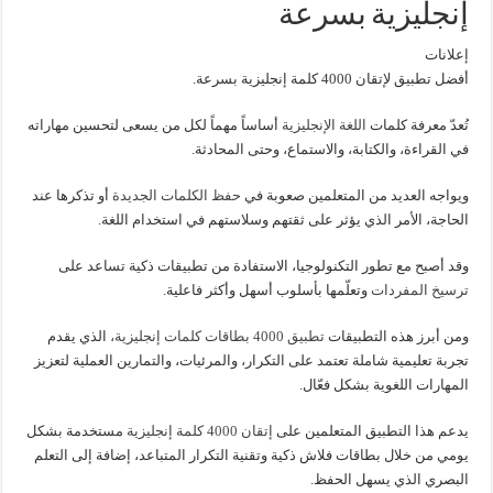
إنجليزية بسرعة
إعلانات
أفضل تطبيق لإتقان 4000 كلمة إنجليزية بسرعة.
تُعدّ معرفة كلمات
اللغة الإنجليزية
أساساً مهماً لكل من يسعى لتحسين مهاراته
في القراءة، والكتابة، والاستماع، وحتى المحادثة.
ويواجه العديد من المتعلمين صعوبة في
حفظ الكلمات الجديدة
أو تذكرها عند
الحاجة، الأمر الذي يؤثر على ثقتهم وسلاستهم في استخدام اللغة.
وقد أصبح مع تطور التكنولوجيا، الاستفادة من تطبيقات ذكية تساعد على
ترسيخ المفردات
وتعلّمها بأسلوب أسهل وأكثر فاعلية.
ومن أبرز هذه التطبيقات
تطبيق 4000 بطاقات كلمات إنجليزية،
الذي يقدم
تجربة تعليمية شاملة تعتمد على التكرار، والمرئيات، والتمارين العملية لتعزيز
المهارات اللغوية بشكل فعّال.
يدعم هذا التطبيق المتعلمين على
إتقان 4000 كلمة إنجليزية
مستخدمة بشكل
يومي من خلال بطاقات فلاش ذكية وتقنية التكرار المتباعد، إضافة إلى التعلم
البصري الذي يسهل الحفظ.