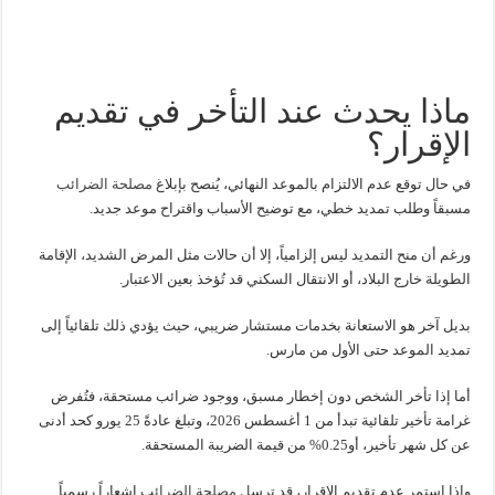
ماذا يحدث عند التأخر في تقديم
الإقرار؟
في حال توقع عدم الالتزام بالموعد النهائي، يُنصح بإبلاغ
مصلحة الضرائب
مسبقاً وطلب تمديد خطي، مع توضيح الأسباب واقتراح موعد جديد.
ورغم أن منح التمديد ليس إلزامياً، إلا أن حالات مثل المرض الشديد، الإقامة
الطويلة خارج البلاد، أو الانتقال السكني قد تُؤخذ بعين الاعتبار.
بديل آخر هو الاستعانة بخدمات مستشار ضريبي، حيث يؤدي ذلك تلقائياً إلى
تمديد الموعد حتى الأول من مارس.
أما إذا تأخر الشخص دون إخطار مسبق، ووجود ضرائب مستحقة، فتُفرض
غرامة تأخير تلقائية تبدأ من 1 أغسطس 2026، وتبلغ عادةً 25 يورو كحد أدنى
عن كل شهر تأخير، أو0.25% من قيمة الضريبة المستحقة.
وإذا استمر عدم تقديم الإقرار، قد ترس
ل مصلحة الضرائب
إشعاراً رسمياً