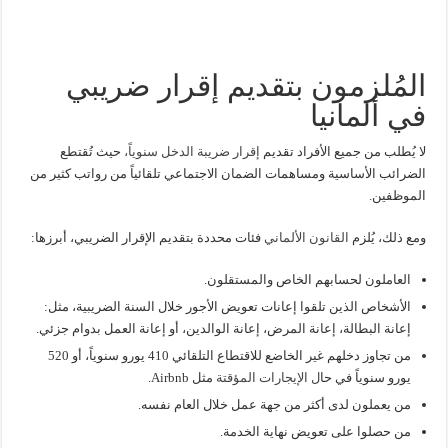
المُلزمون بتقديم إقرار ضريبي
في ألمانيا
لا يُطلب من جميع الأفراد تقديم
إقرار ضريبة الدخل سنوياً،
حيث تُقتطع
الضرائب الأساسية ومساهمات الضمان الاجتماعي تلقائياً من رواتب كثير من
الموظفين.
ومع ذلك، يُلزم
القانون الألماني
فئات محددة بتقديم الإقرار الضريبي، أبرزها:
العاملون لحسابهم الخاص والمستقلون.
الأشخاص الذين تلقوا إعانات تعويض الأجور خلال السنة الضريبية، مثل:
إعانة البطالة، إعانة المرض، إعانة الوالدين، أو إعانة العمل بدوام جزئي.
من تجاوز دخلهم غير الخاضع للاقتطاع التلقائي 410 يورو سنوياً، أو 520
يورو سنوياً في حا
ل الإيجارات المؤقتة
مثل Airbnb.
من يعملون لدى أكثر من جهة عمل خلال العام نفسه.
من حصلوا على تعويض نهاية الخدمة.