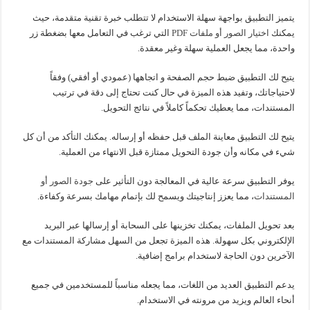
يتميز التطبيق بواجهة سهلة الاستخدام لا تتطلب خبرة تقنية متقدمة، حيث
يمكنك
اختيار الصور أو ملفات PDF
التي ترغب في التعامل معها بضغطة زر
واحدة، مما يجعل العملية سهلة وغير معقدة.
يتيح لك التطبيق ضبط حجم الصفحة و اتجاهها (عمودي أو أفقي) وفقاً
لاحتياجاتك، وتفيد هذه الميزة في حال كنت تحتاج إلى دقة في ترتيب
المستندات، مما يعطيك تحكماً كاملاً في نتائج التحويل.
يتيح لك التطبيق معاينة الملف قبل حفظه أو إرساله. يمكنك التأكد من أن كل
شيء في مكانه وأن جودة التحويل ممتازة قبل الانتهاء من العملية.
يوفر التطبيق سرعة عالية في المعالجة دون التأثير على
جودة الصور أو
المستندات
، مما يعزز إنتاجيتك ويسمح لك بإتمام مهامك بسرعة وكفاءة.
بعد تحويل الملفات، يمكنك تخزينها على السحابة أو إرسالها عبر البريد
الإلكتروني بكل سهولة. هذه الميزة تجعل من السهل مشاركة المستندات مع
الآخرين دون الحاجة لاستخدام برامج إضافية.
يدعم التطبيق العديد من اللغات، مما يجعله مناسباً للمستخدمين في جميع
أنحاء العالم ويزيد من مرونته في الاستخدام.