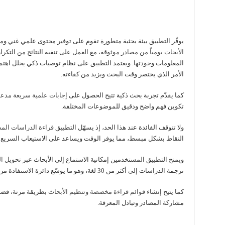
يوفّر التطبيق بيئة بحثية متطورة تقوم على توفير محتوى علمي غني ومح
الأبحاث يومياً من مصادر موثوقة
، مع العمل على تنقية النتائج من التكر
المعلومات وجودتها. ويعتمد التطبيق على نظام توصيات ذكي يحلل اهتما
الأمر الذي يختصر وقت البحث ويزيد من كفاءته.
كما يقدّم تجربة بحث ذكية تتيح الحصول على
إجابات علمية سريعة مدعو
تكوين فهم واضح ودقيق للموضوعات المختلفة.
ولا تتوقف الفائدة عند هذا الحد، إذ يسهّل التطبيق
قراءة الدراسات الم
النقاط بشكل مبسط، مما يوفر الوقت ويساعد على الاستيعاب السريع 
ويمنح التطبيق المستخدمين إمكانية الاستماع إلى الأبحاث عبر
تحويل ا
ترجمة الدراسات إلى أكثر من 30 لغة، وهو ما يوسّع دائرة الاستفادة من المحتوى العلمي عالمياً.
كما يتيح إنشاء
قوائم قراءة مخصصة وتنظيم الأبحاث
بطريقة مرنة، فضلا
مشاركة المصادر وتبادل المعرفة.