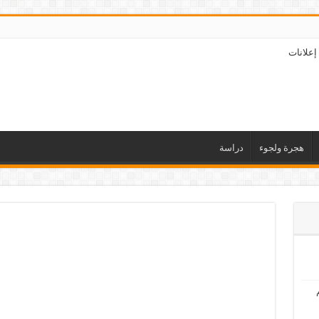
إعلانات
هجرة ولجوء
دراسة