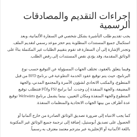
إجراءات التقديم والمصادقات
الرسمية
يجب تقديم طلب التأشيرة بشكل شخصي في السفارة الألمانية، وبعد
استكمال جميع المستندات المطلوبة يتم حجز موعد رسمي لتقديم الملف.
وتجدر الإشارة إلى أن السفارة قد تقوم بتقييم الطلبات غير المكتملة بناءً على
الوثائق المقدمة، وقد يؤدي نقص المستندات إلى رفض الطلب.
وفيما يتعلق بالعقود، تختلف الجهات المسؤولة عن التوقيع حسب نوع
البرنامج، حيث يتم توقيع
عقود الخدمة التطوعية في برنامج BFD
من قبل
المتطوع، والمكتب الاتحادي لشؤون الأسرة والمجتمع المدني، والجهة
المضيفة، والجهة المنفذة إن وجدت. أما برامج FSJ وFÖJ فتتطلب توقيع
المتطوع والجهة المنفذة ومكان التعيين، بينما يشمل برنامج Weltwärts توقيع
عدة أطراف من بينها الجهات الاتحادية والمنظمات المنفذة.
كما يجب الانتباه إلى ضرورة تصديق الوثائق الصادرة من خارج ألمانيا أو
الحصول على تصديق أبوستيل، إضافة إلى ترجمة جميع الوثائق غير المكتوبة
ب
اللغة الألمانية
أو الإنجليزية عبر مترجم معتمد معترف به رسمياً.