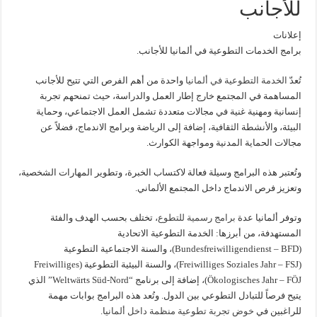
للأجانب
إعلانات
برامج الخدمات التطوعية في ألمانيا للأجانب.
تُعدّ
الخدمة التطوعية في ألمانيا
واحدة من أهم الفرص التي تتيح للأجانب
المساهمة في المجتمع خارج إطار العمل والدراسة، حيث تمنحهم تجربة
إنسانية ومهنية غنية في مجالات متعددة تشمل العمل الاجتماعي، وحماية
البيئة، والأنشطة الثقافية، إضافة إلى الرياضة وبرامج الاندماج، فضلاً عن
مجالات الحماية المدنية ومواجهة الكوارث.
وتُعتبر هذه البرامج وسيلة فعالة لاكتساب الخبرة، وتطوير المهارات الشخصية،
وتعزيز فرص الاندماج داخل المجتمع الألماني.
وتوفر ألمانيا عدة
برامج رسمية للتطوع
، تختلف بحسب الهدف والفئة
المستهدفة، من أبرزها: الخدمة التطوعية الاتحادية
(Bundesfreiwilligendienst – BFD)، والسنة الاجتماعية التطوعية
(Freiwilliges Soziales Jahr – FSJ)، والسنة البيئية التطوعية (Freiwilliges
Ökologisches Jahr – FÖJ)، إضافة إلى برنامج “Weltwärts Süd-Nord” الذي
يتيح فرصاً للتبادل التطوعي بين الدول. وتُعد هذه البرامج بوابات مهمة
للراغبين في
خوض تجربة تطوعية منظمة داخل ألماني
ا.