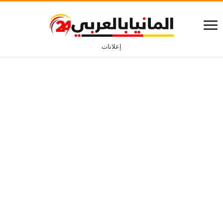
إعلانات
برامج الخدمات التطوعية في ألمانيا للأجانب
كيف تستعد لتغيير
أفضل تطبيق لاكتساب
مسارك المهني في