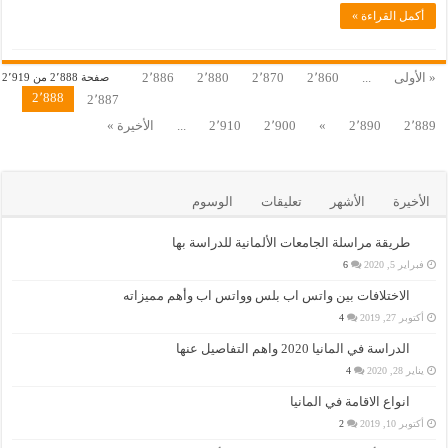
أكمل القراءة »
« الأولى
...
2٬860
2٬870
2٬880
2٬886
صفحة 2٬888 من 2٬919
2٬888
2٬887
2٬889
2٬890
»
2٬900
2٬910
...
الأخيرة »
الأخيرة
الأشهر
تعليقات
الوسوم
طريقة مراسلة الجامعات الألمانية للدراسة بها
فبراير 5, 2020
6
الاختلافات بين واتس اب بلس وواتس اب وأهم مميزاته
أكتوبر 27, 2019
4
الدراسة في المانيا 2020 واهم التفاصيل عنها
يناير 28, 2020
4
انواع الاقامة في المانيا
أكتوبر 10, 2019
2