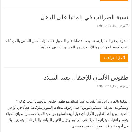
نسبة الضرائب في المانيا على الدخل
نوفمبر 15, 2019
0
الضرائب في المانيا يتم تحديدها اعتمادا على الدخول فكلما زاد الدخل الخاص بالفرد كلما
زادت نسبة الضرائب وهناك العديد من المستويات التي تحدد هذا
أكمل القراءة »
طقوس الألمان للإحتفال بعيد الميلاد
نوفمبر 15, 2019
0
المانيا بالعربي 24 : تبدأ نفحات عيد الميلاد مع ظهور حلوى الزنجبيل “ليب كوخن”
وبسكويت القرفة “شبيكولاتيوس” على رفوف محلات السوبر ماركت، فجأة في أواخر
الصيف. ومع أحد الظهور الأول، أي قبل أربعة أسابيع من عيد الميلاد، تنتشر أسواق الميلاد،
وتصدح أغنيات وترانيم الميلاد في الراديو، وتزين الأنوار النوافذ والطرقات، وتغرق البلاد
في أجواء الميلاد . صحيح أنه عيد مسيحي، …