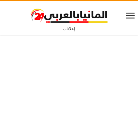
إعلانات
برامج الخدمات التطوعية في ألمانيا للأجانب
كيف تستعد لتغيير
أفضل تطبيق لاكتساب
مسارك المهني في