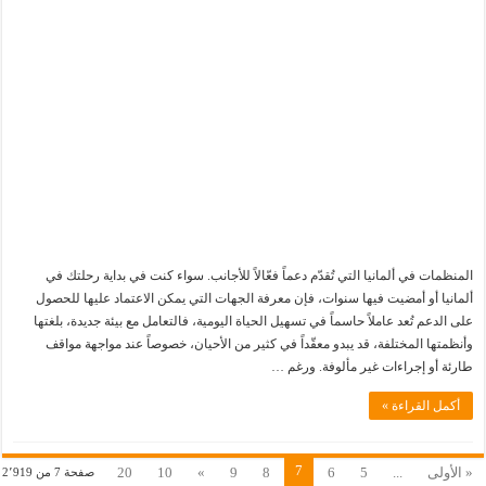
المنظمات في ألمانيا التي تُقدّم دعماً فعّالاً للأجانب. سواء كنت في بداية رحلتك في
ألمانيا أو أمضيت فيها سنوات، فإن معرفة الجهات التي يمكن الاعتماد عليها للحصول
على الدعم تُعد عاملاً حاسماً في تسهيل الحياة اليومية، فالتعامل مع بيئة جديدة، بلغتها
وأنظمتها المختلفة، قد يبدو معقّداً في كثير من الأحيان، خصوصاً عند مواجهة مواقف
طارئة أو إجراءات غير مألوفة. ورغم …
أكمل القراءة »
7
« الأولى
...
5
6
8
9
»
10
20
صفحة 7 من 2٬919