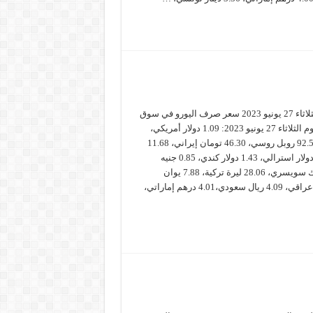
سعر صرف اليورو الثلاثاء 27 يونيو 2023 سعر صرف اليورو في سوق
الصرف العالمي، اليوم الثلاثاء 27 يونيو 2023: 1.09 دولار أمريكي،
156.87 ين ياباني، 92.55 روبل روسي، 46.30 تومان إيراني، 11.68
كرونة سويدية.1.62 دولار استرالي، 1.43 دولار كندي، 0.85 جنيه
استرليني، 0.99 فرنك سويسري، 28.06 ليرة تركية، 7.88 يوان
صيني.1.430.0 دينار عراقي، 4.09 ريال سعودي،4.01 درهم إماراتي،