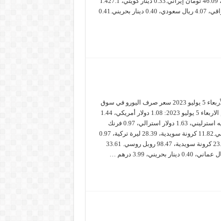
سويدية، 46.09 تومان إيراني.0.33 دينار كويتي، 1.427.1
دينار عراقي، 4.07 ريال سعودي، 0.40 دينار بحريني.0.41
سعر صرف اليورو الأربعاء 5 يوليو 2023 سعر صرف اليورو في سوق
الأوراق المالية اليوم الاربعاء 5 يوليو 2023: 1.08 دولار أمريكي، 1.44
دولار كندي، 0.85 جنيه استرليني، 1.63 دولار استرالي، 0.97 فرنك
سويسري، يوان صيني.11.82 كرونة سويدية، 28.39 ليرة تركية، 0.97
فرنك سويسري، 23.77 كرونة سويدية، 98.47 روبل روسي. 33.61