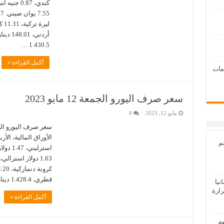
1.430.5 …
أكمل القراءة »
امات
سعر صرف اليورو الجمعة 12 مايو 2023
مايو 12, 2023
0
عم
قطري، 1.428.4 دينار عراقي، 4.11 ريال سعودي، 33.70 …
يا
رارة
أكمل القراءة »
هم