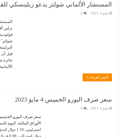
المستشار الألماني شولتز يدعو زيلينسكي للقا
مايو 4, 2023
0
المستشا
برلين أف
فولوديم
البرلين
قبل أن ي
الألماني
أكمل القراءة »
سعر صرف اليورو الخميس 4 مايو 2023
مايو 4, 2023
0