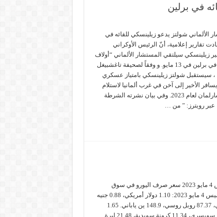
ئه في برلين
ر الألماني شولتز يدعو زيلينسكي للقائه في
ادت تقارير إعلامية، أنّ الرئيس الأوكراني
ير زيلينسكي سيلتقي المستشار الألماني “أولاف
شولتز” في برلين في 13 مايو. و وفقاً لصحيفة تاغشبيغل
ية ، سيستقبل شولتز زيلينسكي بامتياز عسكري
سافر الأخير إلى آخن في غرب ألمانيا لاستلام
جائزة شارلمان لعام 2023. وفي بيان نشرته الشرطة
ة عبر رويترز: ” من …
سعر صرف اليورو الخميس 4 مايو 2023 سعر صرف اليورو في سوق
الأوراق المالية، اليوم الخميس 4 مايو 2023: 1.10 دولار أمريكي، 0.88 جنيه
استرليني، 1.50 دولار كندي، 87.37 روبل روسي، 148.9 ين ياباني. 1.65
دولار استرالي، 0.98 فرنك سويسري، 11.34 كرونة سويدية، 21.48 ليرة