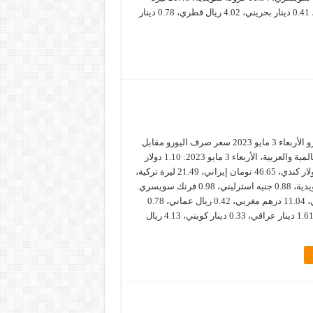
تركية. 4.05 درهم إماراتي، 0.41 دينار بحريني، 4.02 ريال قطري، 0.78 دينار
سعر صرف اليورو الأربعاء 3 مايو 2023 سعر صرف اليورو مقابل
أبرز العملات العالمية والعربية، الأربعاء 3 مايو 2023: 1.10 دولار
أمريكي، 1.50 دولار كندي، 46.65 تومان إيراني، 21.49 ليرة تركية،
11.33 كرونة سويدية، 0.88 جنيه استرليني، 0.98 فرنك سويسري.
4.01 ريال قطري، 11.04 درهم مغربي، 0.42 ريال عماني، 0.78
دينار أردني، 1.611.1 دينار عراقي، 0.33 دينار كويتي، 4.13 ريال